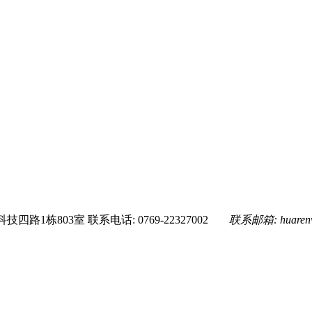
技四路1栋803室
联系电话: 0769-22327002
联系邮箱:
huare