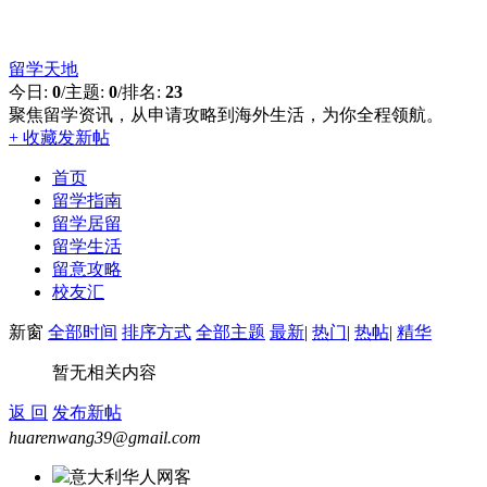
留学天地
今日:
0
/
主题:
0
/
排名:
23
聚焦留学资讯，从申请攻略到海外生活，为你全程领航。
+ 收藏
发新帖
首页
留学指南
留学居留
留学生活
留意攻略
校友汇
新窗
全部时间
排序方式
全部主题
最新
|
热门
|
热帖
|
精华
暂无相关内容
返 回
发布新帖
huarenwang39@gmail.com
意大利华人网客