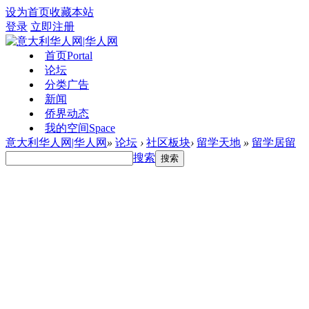
设为首页
收藏本站
登录
立即注册
首页
Portal
论坛
分类广告
新闻
侨界动态
我的空间
Space
意大利华人网|华人网
»
论坛
›
社区板块
›
留学天地
»
留学居留
搜索
搜索