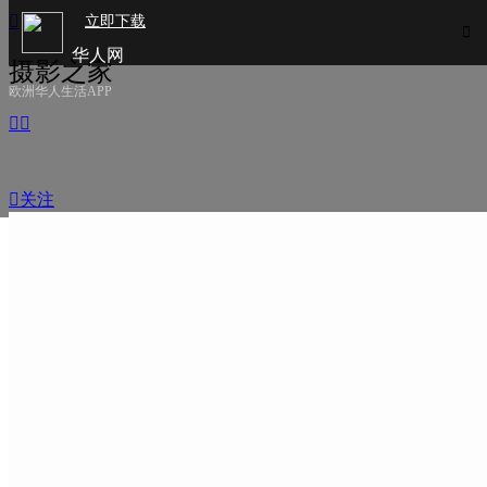

立即下载

华人网
摄影之家
欧洲华人生活APP



关注