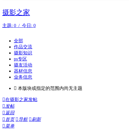
摄影之家
主题: 0 / 今日: 0
全部
作品交流
摄影知识
ps专区
摄友活动
器材信息
业务信息

本版块或指定的范围内尚无主题

在摄影之家发帖

发帖

返回

首页

导航

刷新

菜单