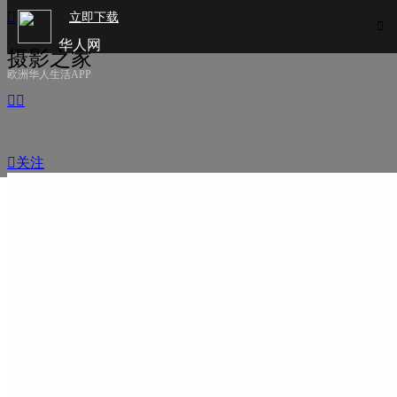

立即下载

华人网
摄影之家
欧洲华人生活APP



关注