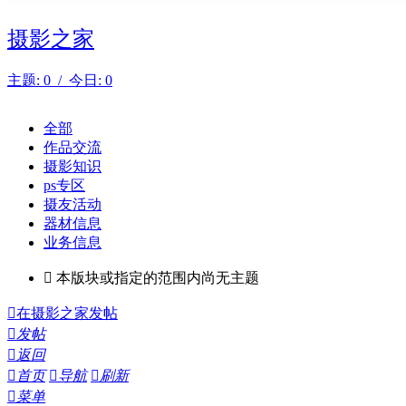
摄影之家
主题: 0 / 今日: 0
全部
作品交流
摄影知识
ps专区
摄友活动
器材信息
业务信息

本版块或指定的范围内尚无主题

在摄影之家发帖

发帖

返回

首页

导航

刷新

菜单