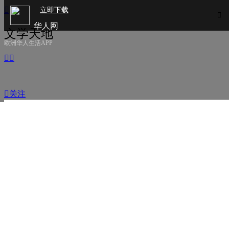

立即下载

华人网
文学天地
欧洲华人生活APP



关注