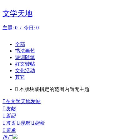
文学天地
主题: 0 / 今日: 0
全部
书法画艺
诗词随笔
好文转帖
文化活动
其它

本版块或指定的范围内尚无主题

在文学天地发帖

发帖

返回

首页

导航

刷新

菜单
推广