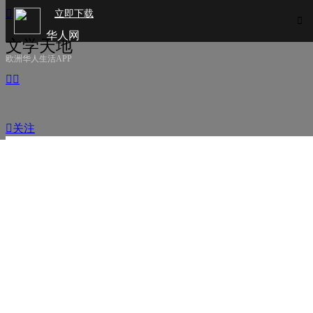

立即下载

华人网
文学天地
欧洲华人生活APP



关注