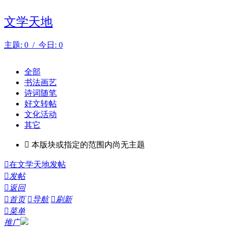
文学天地
主题: 0 / 今日: 0
全部
书法画艺
诗词随笔
好文转帖
文化活动
其它

本版块或指定的范围内尚无主题

在文学天地发帖

发帖

返回

首页

导航

刷新

菜单
推广