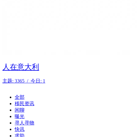
人在意大利
主题: 3365 / 今日: 1
全部
移民资讯
闲聊
曝光
寻人寻物
快讯
求助