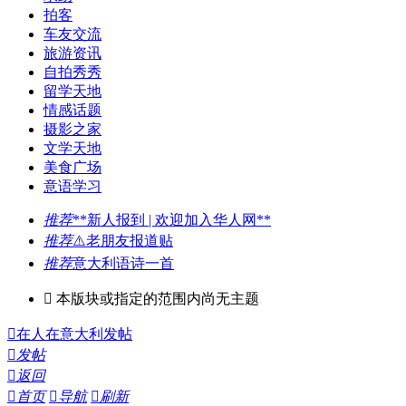
拍客
车友交流
旅游资讯
自拍秀秀
留学天地
情感话题
摄影之家
文学天地
美食广场
意语学习
推荐
**新人报到 | 欢迎加入华人网**
推荐
⚠️老朋友报道贴
推荐
意大利语诗一首

本版块或指定的范围内尚无主题

在人在意大利发帖

发帖

返回

首页

导航

刷新