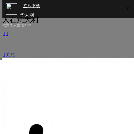

立即下载

华人网
人在意大利
欧洲华人生活APP



关注