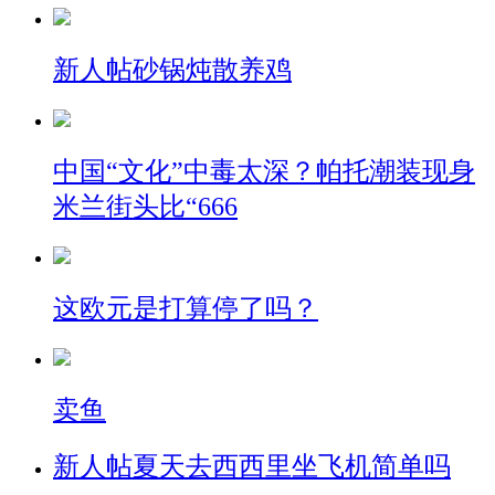
新人帖
砂锅炖散养鸡
中国“文化”中毒太深？帕托潮装现身
米兰街头比“666
这欧元是打算停了吗？
卖鱼
新人帖
夏天去西西里坐飞机简单吗