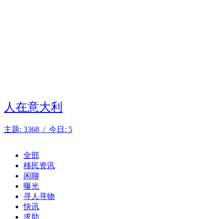
人在意大利
主题: 3368 / 今日: 5
全部
移民资讯
闲聊
曝光
寻人寻物
快讯
求助