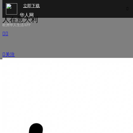

立即下载

华人网
人在意大利
欧洲华人生活APP



关注