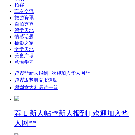
拍客
车友交流
旅游资讯
自拍秀秀
留学天地
情感话题
摄影之家
文学天地
美食广场
意语学习
推荐
**新人报到 | 欢迎加入华人网**
推荐
⚠️老朋友报道贴
推荐
意大利语诗一首
荐

新人帖
**新人报到 | 欢迎加入华
人网**