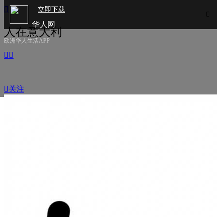

立即下载

华人网
人在意大利
欧洲华人生活APP



关注