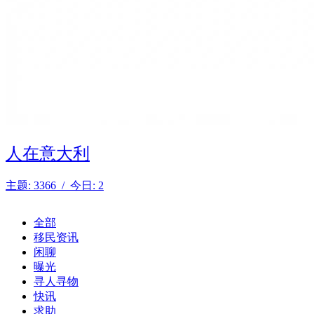
人在意大利
主题: 3366 / 今日: 2
全部
移民资讯
闲聊
曝光
寻人寻物
快讯
求助