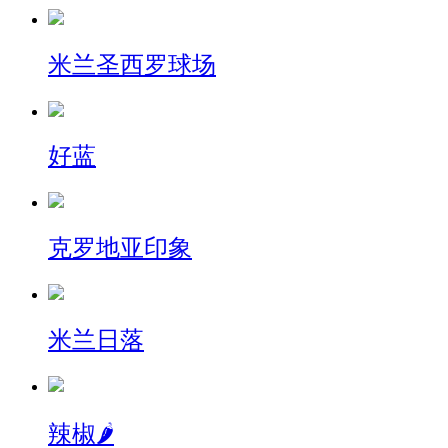
米兰圣西罗球场
好蓝
克罗地亚印象
米兰日落
辣椒🌶️