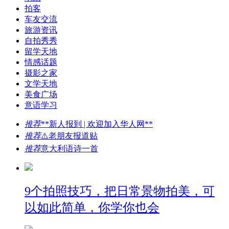
拍客
车友交流
旅游资讯
自拍秀秀
留学天地
情感话题
摄影之家
文学天地
美食广场
意语学习
推荐
**新人报到 | 欢迎加入华人网**
推荐
⚠️老朋友报道贴
推荐
意大利语诗一首
9个拍照技巧，把日常景物拍美，可
以如此简单，你学你也会