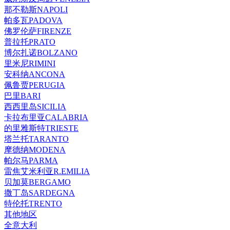
那不勒斯NAPOLI
帕多瓦PADOVA
佛罗伦萨FIRENZE
普拉托PRATO
博尔扎诺BOLZANO
里米尼RIMINI
安科纳ANCONA
佩鲁贾PERUGIA
巴里BARI
西西里岛SICILIA
卡拉布里亚CALABRIA
的里雅斯特TRIESTE
塔兰托TARANTO
摩德纳MODENA
帕尔马PARMA
雷焦艾米利亚R.EMILIA
贝加莫BERGAMO
撒丁岛SARDEGNA
特伦托TRENTO
其他地区
全意大利