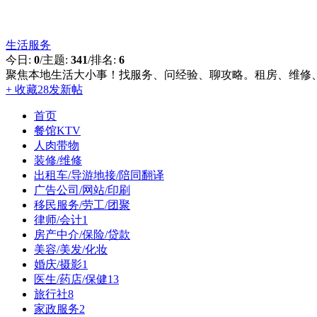
生活服务
今日:
0
/
主题:
341
/
排名:
6
聚焦本地生活大小事！找服务、问经验、聊攻略。租房、维修、办
+ 收藏
28
发新帖
首页
餐馆KTV
人肉带物
装修/维修
出租车/导游地接/陪同翻译
广告公司/网站/印刷
移民服务/劳工/团聚
律师/会计
1
房产中介/保险/贷款
美容/美发/化妆
婚庆/摄影
1
医生/药店/保健
13
旅行社
8
家政服务
2