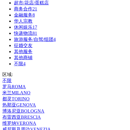
超市/花店/蛋糕店
商务合作
21
金融服务
8
华人宗教
休闲娱乐
17
快递物流
81
旅游服务/自驾/组团
4
征婚交友
其他服务
其他商铺
不限
4
区域:
不限
罗马ROMA
米兰MILANO
都灵TORINO
热那亚GENOVA
博洛尼亚BOLOGNA
布雷西亚BRESCIA
维罗纳VERONA
威尼斯及周边VENEZIA