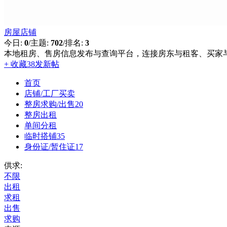
房屋店铺
今日:
0
/
主题:
702
/
排名:
3
本地租房、售房信息发布与查询平台，连接房东与租客、买家
+ 收藏
38
发新帖
首页
店铺/工厂买卖
整房求购/出售
20
整房出租
单间分租
临时搭铺
35
身份证/暂住证
17
供求:
不限
出租
求租
出售
求购