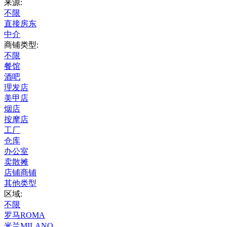
来源:
不限
直接房东
中介
商铺类型:
不限
餐馆
酒吧
理发店
美甲店
烟店
按摩店
工厂
仓库
办公室
卖散摊
店铺商铺
其他类型
区域:
不限
罗马ROMA
米兰MILANO