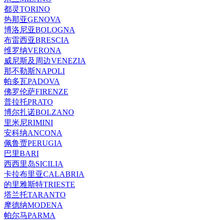
都灵TORINO
热那亚GENOVA
博洛尼亚BOLOGNA
布雷西亚BRESCIA
维罗纳VERONA
威尼斯及周边VENEZIA
那不勒斯NAPOLI
帕多瓦PADOVA
佛罗伦萨FIRENZE
普拉托PRATO
博尔扎诺BOLZANO
里米尼RIMINI
安科纳ANCONA
佩鲁贾PERUGIA
巴里BARI
西西里岛SICILIA
卡拉布里亚CALABRIA
的里雅斯特TRIESTE
塔兰托TARANTO
摩德纳MODENA
帕尔马PARMA