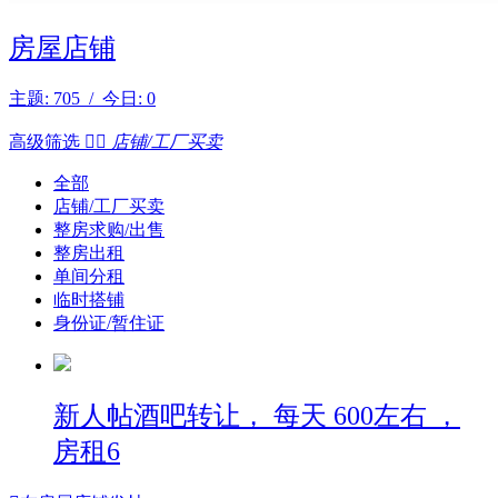
房屋店铺
主题: 705 / 今日: 0
高级筛选


店铺/工厂买卖
全部
店铺/工厂买卖
整房求购/出售
整房出租
单间分租
临时搭铺
身份证/暂住证
新人帖
酒吧转让， 每天 600左右 ，
房租6