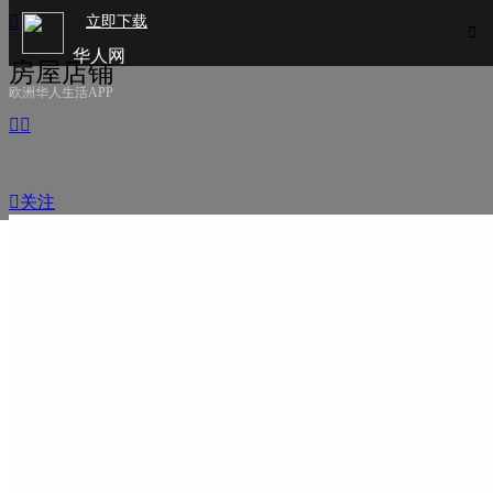

立即下载

华人网
房屋店铺
欧洲华人生活APP



关注