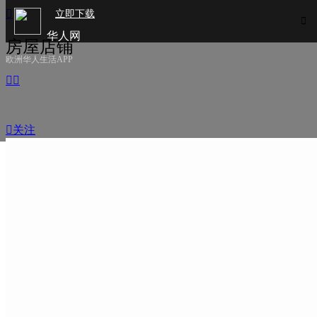

立即下载

华人网
房屋店铺
欧洲华人生活APP



关注