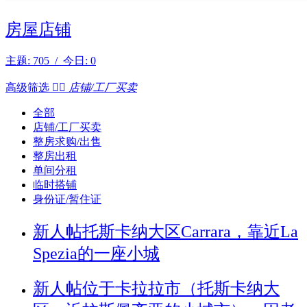
房屋店铺
主题: 705 / 今日: 0
高级筛选


店铺/工厂买卖
全部
店铺/工厂买卖
整房求购/出售
整房出租
单间分租
临时搭铺
身份证/暂住证
新人帖
托斯卡纳大区Carrara，靠近La
Spezia的一座小城
新人帖
位于卡拉拉市（托斯卡纳大