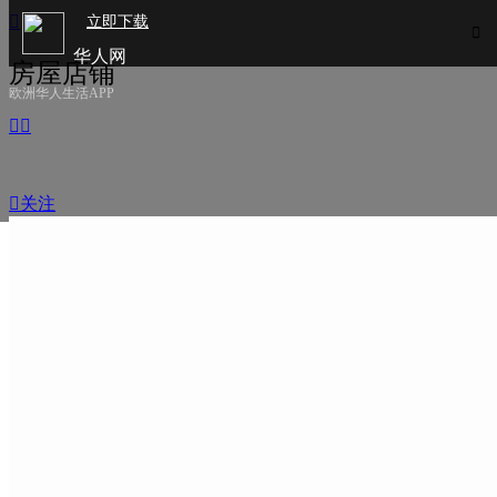

立即下载

华人网
房屋店铺
欧洲华人生活APP



关注