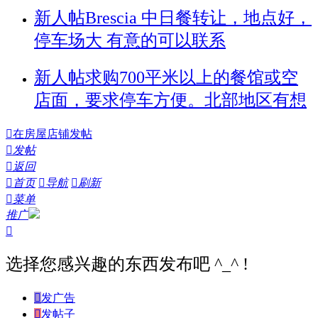
新人帖
Brescia 中日餐转让，地点好，
停车场大 有意的可以联系
新人帖
求购700平米以上的餐馆或空
店面，要求停车方便。北部地区有想

在房屋店铺发帖

发帖

返回

首页

导航

刷新

菜单
推广

选择您感兴趣的东西发布吧 ^_^ !

发广告

发帖子