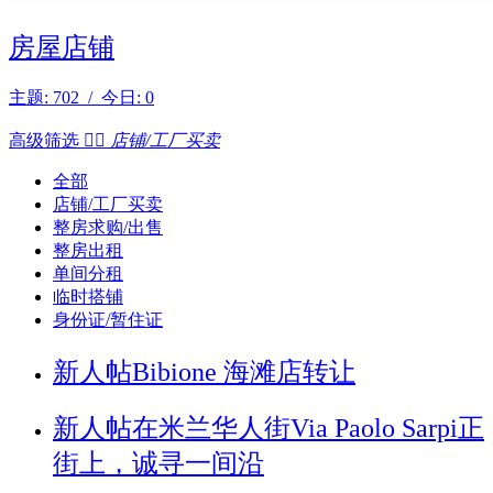
房屋店铺
主题: 702 / 今日: 0
高级筛选


店铺/工厂买卖
全部
店铺/工厂买卖
整房求购/出售
整房出租
单间分租
临时搭铺
身份证/暂住证
新人帖
Bibione 海滩店转让
新人帖
在米兰华人街Via Paolo Sarpi正
街上，诚寻一间沿