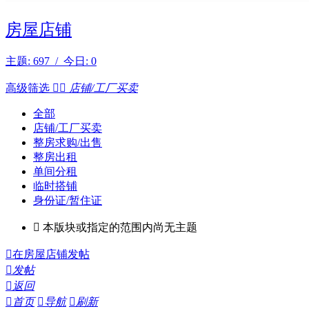
房屋店铺
主题: 697 / 今日: 0
高级筛选


店铺/工厂买卖
全部
店铺/工厂买卖
整房求购/出售
整房出租
单间分租
临时搭铺
身份证/暂住证

本版块或指定的范围内尚无主题

在房屋店铺发帖

发帖

返回

首页

导航

刷新