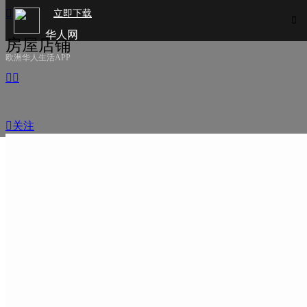

立即下载

华人网
房屋店铺
欧洲华人生活APP



关注