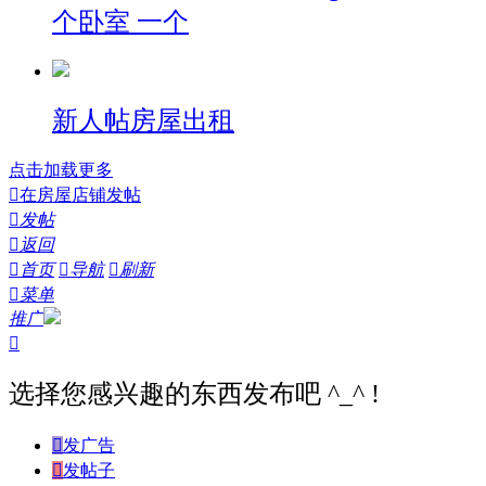
个卧室 一个
新人帖
房屋出租
点击加载更多

在房屋店铺发帖

发帖

返回

首页

导航

刷新

菜单
推广

选择您感兴趣的东西发布吧 ^_^ !

发广告

发帖子