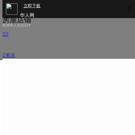

立即下载

华人网
房屋店铺
欧洲华人生活APP



关注