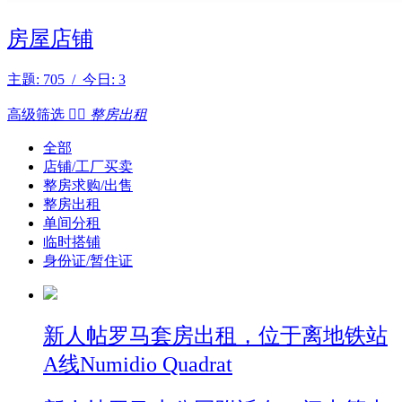
房屋店铺
主题: 705 / 今日: 3
高级筛选


整房出租
全部
店铺/工厂买卖
整房求购/出售
整房出租
单间分租
临时搭铺
身份证/暂住证
新人帖
罗马套房出租，位于离地铁站
A线Numidio Quadrat