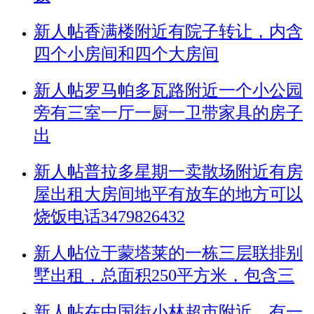
新人帖
香满楼附近有院子转让，内含
四个小房间和四个大房间
新人帖
罗马帕多瓦路附近一个小公园
旁有三室一厅一厨一卫带家具的房子
出
新人帖
普拉多星期一卖散场附近有房
屋出租大房间地平有放车的地方可以
烧饭电话3479826432
新人帖
位于蒙塔莱的一栋三层联排别
墅出租，总面积250平方米，包含三
新人帖
在中国街小林超市附近，有一