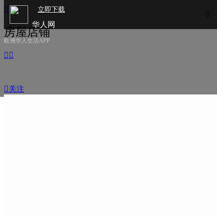

立即下载

华人网
房屋店铺
欧洲华人生活APP



关注