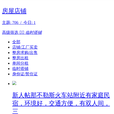
房屋店铺
主题: 706 / 今日: 1
高级筛选


临时搭铺
全部
店铺/工厂买卖
整房求购/出售
整房出租
单间分租
临时搭铺
身份证/暂住证
新人帖
那不勒斯火车站附近有家庭民
宿，环境好，交通方便，有双人间，
三