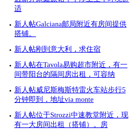
适
新人帖
Galciana邮局附近有房间提供
搭铺。
新人帖
刚到意大利，求住宿
新人帖
在Tavola易购超市附近，有一
间带阳台的隔间房出租，可容纳
新人帖
威尼斯梅斯特雷火车站步行5
分钟即到，地址via monte
新人帖
位于Strozzi中速教堂附近，现
有一大房间出租（搭铺）。房