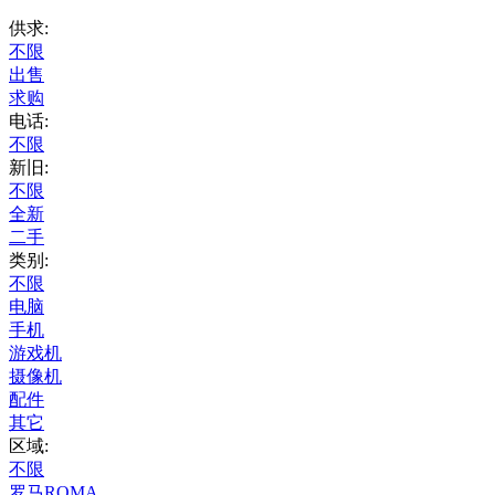
供求:
不限
出售
求购
电话:
不限
新旧:
不限
全新
二手
类别:
不限
电脑
手机
游戏机
摄像机
配件
其它
区域:
不限
罗马ROMA