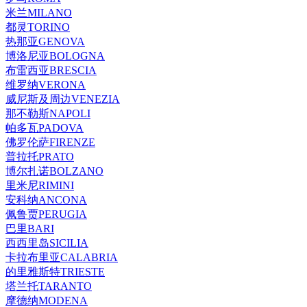
米兰MILANO
都灵TORINO
热那亚GENOVA
博洛尼亚BOLOGNA
布雷西亚BRESCIA
维罗纳VERONA
威尼斯及周边VENEZIA
那不勒斯NAPOLI
帕多瓦PADOVA
佛罗伦萨FIRENZE
普拉托PRATO
博尔扎诺BOLZANO
里米尼RIMINI
安科纳ANCONA
佩鲁贾PERUGIA
巴里BARI
西西里岛SICILIA
卡拉布里亚CALABRIA
的里雅斯特TRIESTE
塔兰托TARANTO
摩德纳MODENA