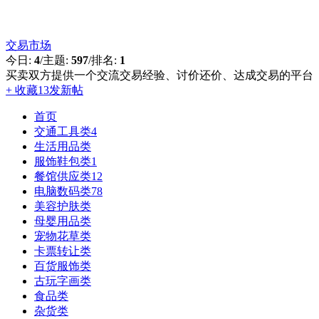
交易市场
今日:
4
/
主题:
597
/
排名:
1
买卖双方提供一个交流交易经验、讨价还价、达成交易的平台
+ 收藏
13
发新帖
首页
交通工具类
4
生活用品类
服饰鞋包类
1
餐馆供应类
12
电脑数码类
78
美容护肤类
母婴用品类
宠物花草类
卡票转让类
百货服饰类
古玩字画类
食品类
杂货类