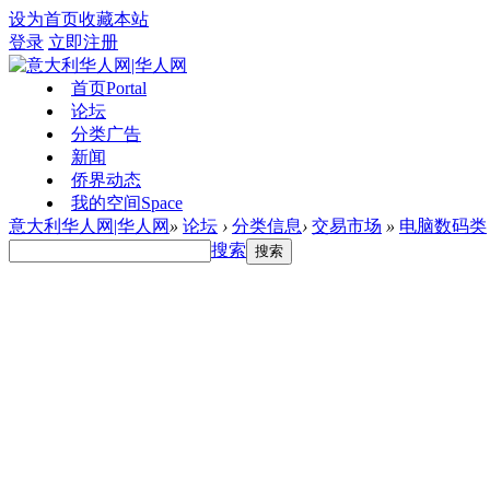
设为首页
收藏本站
登录
立即注册
首页
Portal
论坛
分类广告
新闻
侨界动态
我的空间
Space
意大利华人网|华人网
»
论坛
›
分类信息
›
交易市场
»
电脑数码类
搜索
搜索