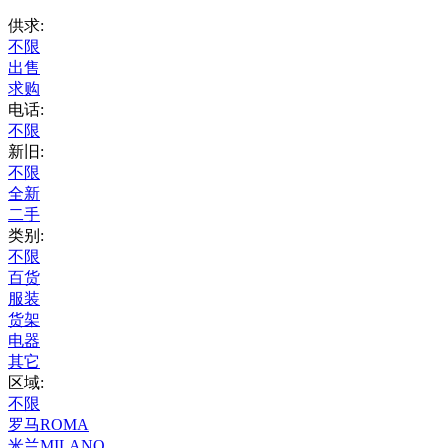
供求:
不限
出售
求购
电话:
不限
新旧:
不限
全新
二手
类别:
不限
百货
服装
货架
电器
其它
区域:
不限
罗马ROMA
米兰MILANO