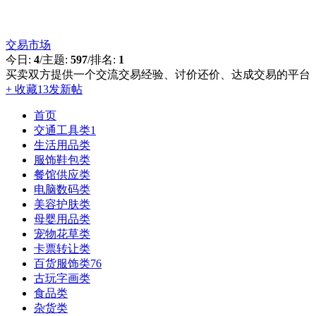
交易市场
今日:
4
/
主题:
597
/
排名:
1
买卖双方提供一个交流交易经验、讨价还价、达成交易的平台
+ 收藏
13
发新帖
首页
交通工具类
1
生活用品类
服饰鞋包类
餐馆供应类
电脑数码类
美容护肤类
母婴用品类
宠物花草类
卡票转让类
百货服饰类
76
古玩字画类
食品类
杂货类