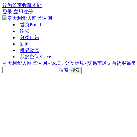
设为首页
收藏本站
登录
立即注册
首页
Portal
论坛
分类广告
新闻
侨界动态
我的空间
Space
意大利华人网|华人网
»
论坛
›
分类信息
›
交易市场
»
百货服饰类
搜索
搜索