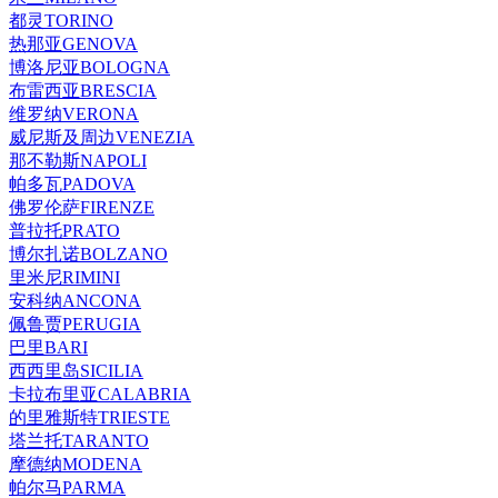
都灵TORINO
热那亚GENOVA
博洛尼亚BOLOGNA
布雷西亚BRESCIA
维罗纳VERONA
威尼斯及周边VENEZIA
那不勒斯NAPOLI
帕多瓦PADOVA
佛罗伦萨FIRENZE
普拉托PRATO
博尔扎诺BOLZANO
里米尼RIMINI
安科纳ANCONA
佩鲁贾PERUGIA
巴里BARI
西西里岛SICILIA
卡拉布里亚CALABRIA
的里雅斯特TRIESTE
塔兰托TARANTO
摩德纳MODENA
帕尔马PARMA