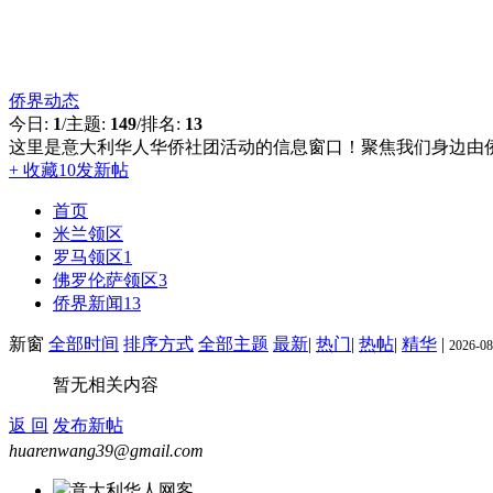
侨界动态
今日:
1
/
主题:
149
/
排名:
13
这里是意大利华人华侨社团活动的信息窗口！聚焦我们身边由
+ 收藏
10
发新帖
首页
米兰领区
罗马领区
1
佛罗伦萨领区
3
侨界新闻
13
新窗
全部时间
排序方式
全部主题
最新
|
热门
|
热帖
|
精华
|
2026-08
暂无相关内容
返 回
发布新帖
huarenwang39@gmail.com
意大利华人网客