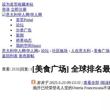
设为首页
收藏本站
登录
立即注册
首页
Portal
论坛
分类广告
新闻
侨界动态
我的空间
Space
意大利华人网|华人网
»
论坛
›
社区板块
›
人在意大利
›
美食广场
返回列表
发布新帖
[美食广场]
全球排名
查看:
2131
|
回复:
1
发表于 2025-5-23 09:13:31
|
查看全部
|
阅读
抛开已经荣登名人堂的Osteria France