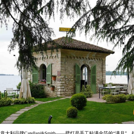
利品牌Catellani&Smith——壁灯是手工贴满金箔的“满