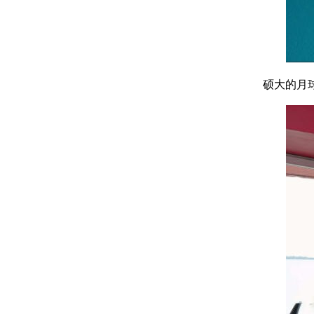
硕大的月球灯