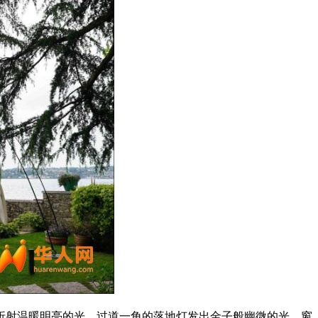
月”，折射温暖明亮的光，过道一角的落地灯发出金子般幽微的光，窗