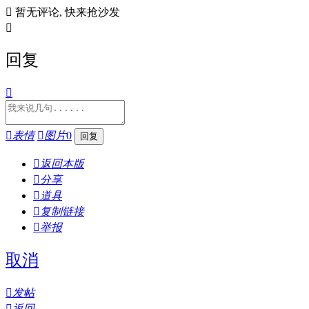

暂无评论, 快来抢沙发

回复


表情

图片
0

返回本版

分享

道具

复制链接

举报
取消

发帖

返回