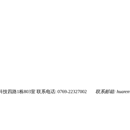
技四路1栋803室
联系电话: 0769-22327002
联系邮箱:
huare