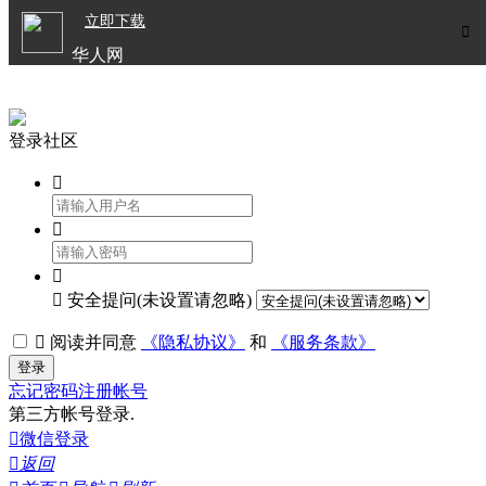

立即下载


华人网
欧洲华人生活APP
登录社区




安全提问(未设置请忽略)

阅读并同意
《隐私协议》
和
《服务条款》
登录
忘记密码
注册帐号
第三方帐号登录.

微信登录

返回