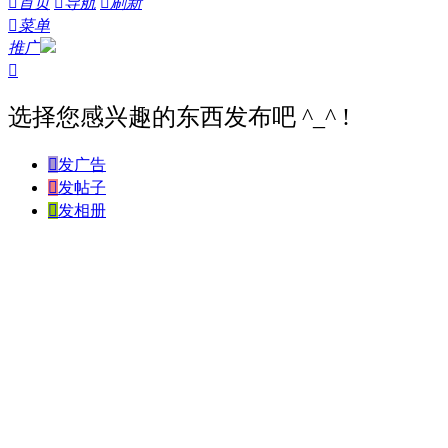

首页

导航

刷新

菜单
推广

选择您感兴趣的东西发布吧 ^_^ !

发广告

发帖子

发相册