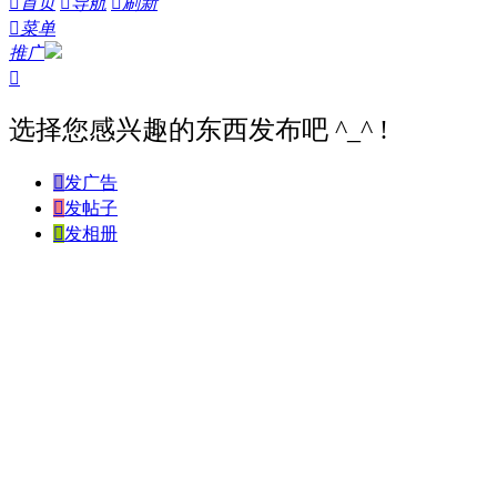

首页

导航

刷新

菜单
推广

选择您感兴趣的东西发布吧 ^_^ !

发广告

发帖子

发相册