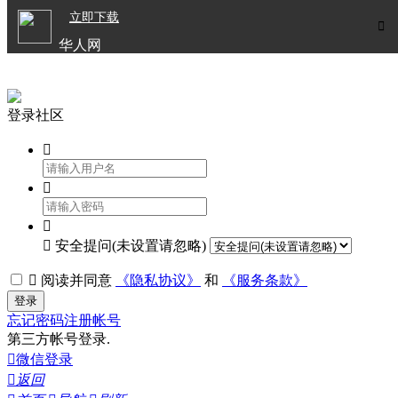

立即下载


华人网
欧洲华人生活APP
登录社区




安全提问(未设置请忽略)

阅读并同意
《隐私协议》
和
《服务条款》
登录
忘记密码
注册帐号
第三方帐号登录.

微信登录

返回