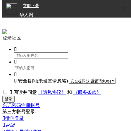

立即下载


华人网
欧洲华人生活APP
登录社区




安全提问(未设置请忽略)

阅读并同意
《隐私协议》
和
《服务条款》
登录
忘记密码
注册帐号
第三方帐号登录.

微信登录

返回