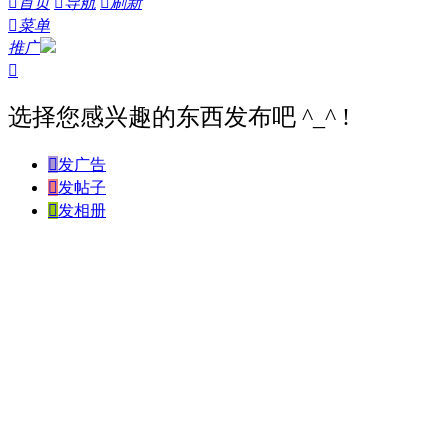

首页

导航

刷新

菜单
推广

选择您感兴趣的东西发布吧 ^_^ !

发广告

发帖子

发相册