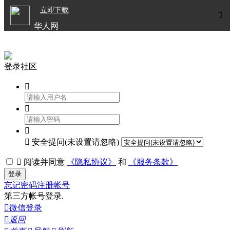

立即下载


华人网
欧洲华人生活APP
登录社区




安全提问(未设置请忽略)

阅读并同意
《隐私协议》
和
《服务条款》
登录
忘记密码
注册帐号
第三方帐号登录.

微信登录

返回