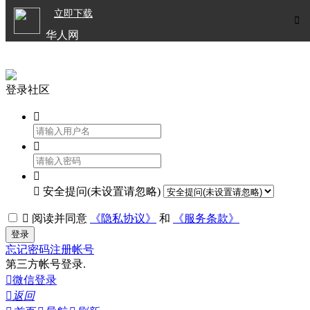

立即下载


华人网
欧洲华人生活APP
登录社区




安全提问(未设置请忽略)

阅读并同意
《隐私协议》
和
《服务条款》
登录
忘记密码
注册帐号
第三方帐号登录.

微信登录

返回