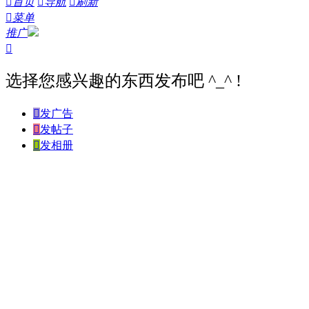

首页

导航

刷新

菜单
推广

选择您感兴趣的东西发布吧 ^_^ !

发广告

发帖子

发相册