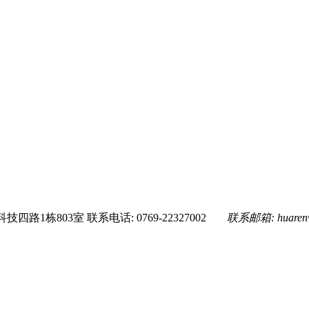
技四路1栋803室
联系电话: 0769-22327002
联系邮箱:
huare