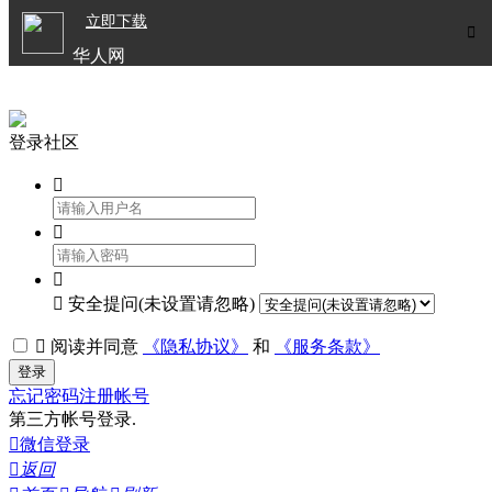

立即下载


华人网
欧洲华人生活APP
登录社区




安全提问(未设置请忽略)

阅读并同意
《隐私协议》
和
《服务条款》
登录
忘记密码
注册帐号
第三方帐号登录.

微信登录

返回