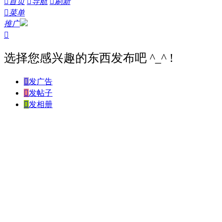

首页

导航

刷新

菜单
推广

选择您感兴趣的东西发布吧 ^_^ !

发广告

发帖子

发相册