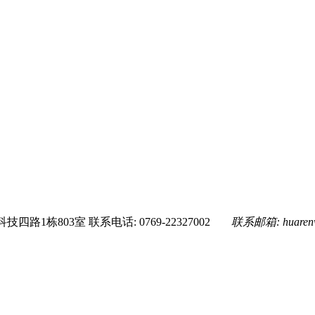
技四路1栋803室
联系电话: 0769-22327002
联系邮箱:
huare