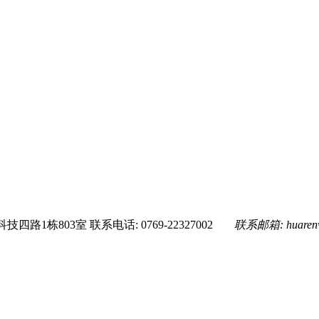
技四路1栋803室
联系电话: 0769-22327002
联系邮箱:
huare