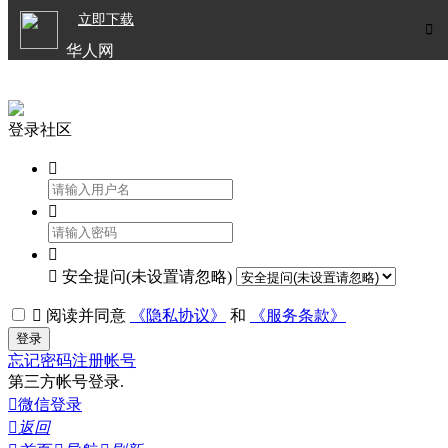

立即下载


华人网
欧洲华人生活APP
登录社区




安全提问(未设置请忽略)

阅读并同意
《隐私协议》
和
《服务条款》
登录
忘记密码
注册帐号
第三方帐号登录.

微信登录

返回