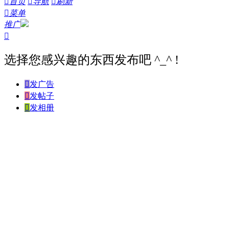

首页

导航

刷新

菜单
推广

选择您感兴趣的东西发布吧 ^_^ !

发广告

发帖子

发相册