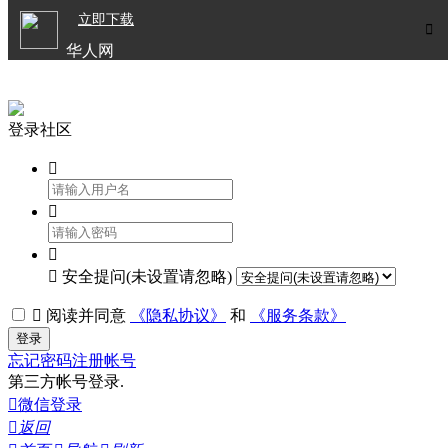

立即下载


华人网
欧洲华人生活APP
登录社区




安全提问(未设置请忽略)

阅读并同意
《隐私协议》
和
《服务条款》
登录
忘记密码
注册帐号
第三方帐号登录.

微信登录

返回