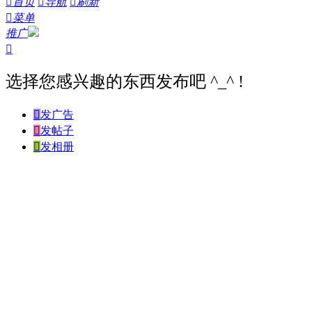

首页

导航

刷新

菜单
推广

选择您感兴趣的东西发布吧 ^_^ !

发广告

发帖子

发相册