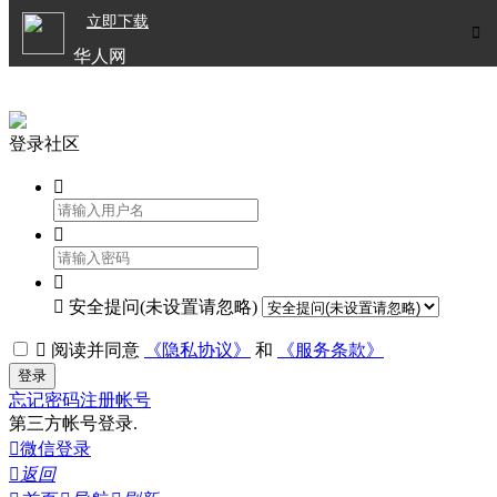

立即下载


华人网
欧洲华人生活APP
登录社区




安全提问(未设置请忽略)

阅读并同意
《隐私协议》
和
《服务条款》
登录
忘记密码
注册帐号
第三方帐号登录.

微信登录

返回