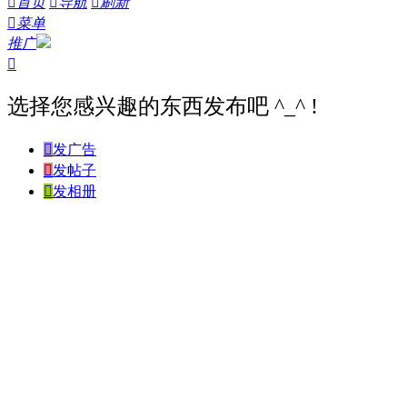

首页

导航

刷新

菜单
推广

选择您感兴趣的东西发布吧 ^_^ !

发广告

发帖子

发相册