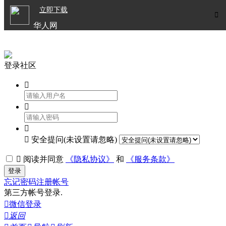

立即下载


华人网
欧洲华人生活APP
登录社区




安全提问(未设置请忽略)

阅读并同意
《隐私协议》
和
《服务条款》
登录
忘记密码
注册帐号
第三方帐号登录.

微信登录

返回