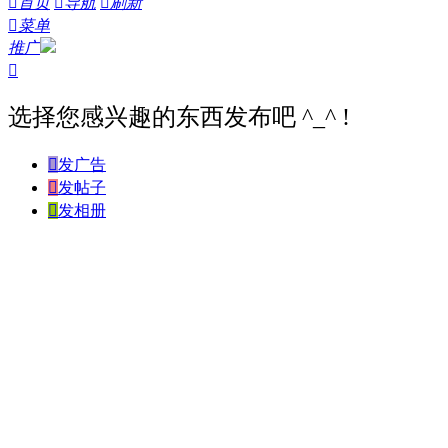

首页

导航

刷新

菜单
推广

选择您感兴趣的东西发布吧 ^_^ !

发广告

发帖子

发相册