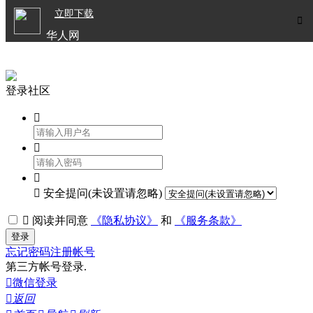

立即下载


华人网
欧洲华人生活APP
登录社区




安全提问(未设置请忽略)

阅读并同意
《隐私协议》
和
《服务条款》
登录
忘记密码
注册帐号
第三方帐号登录.

微信登录

返回