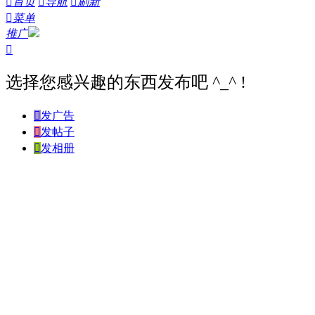

首页

导航

刷新

菜单
推广

选择您感兴趣的东西发布吧 ^_^ !

发广告

发帖子

发相册