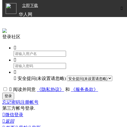

立即下载


华人网
欧洲华人生活APP
登录社区




安全提问(未设置请忽略)

阅读并同意
《隐私协议》
和
《服务条款》
登录
忘记密码
注册帐号
第三方帐号登录.

微信登录

返回