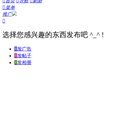

首页

导航

刷新

菜单
推广

选择您感兴趣的东西发布吧 ^_^ !

发广告

发帖子

发相册