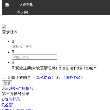

立即下载


华人网
欧洲华人生活APP
登录社区




安全提问(未设置请忽略)

阅读并同意
《隐私协议》
和
《服务条款》
登录
忘记密码
注册帐号
第三方帐号登录.

微信登录

返回