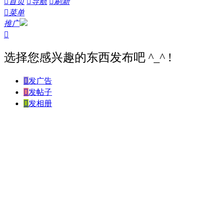

首页

导航

刷新

菜单
推广

选择您感兴趣的东西发布吧 ^_^ !

发广告

发帖子

发相册