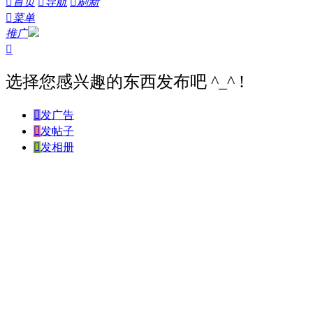

首页

导航

刷新

菜单
推广

选择您感兴趣的东西发布吧 ^_^ !

发广告

发帖子

发相册