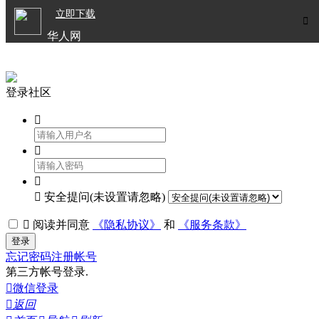

立即下载


华人网
欧洲华人生活APP
登录社区




安全提问(未设置请忽略)

阅读并同意
《隐私协议》
和
《服务条款》
登录
忘记密码
注册帐号
第三方帐号登录.

微信登录

返回