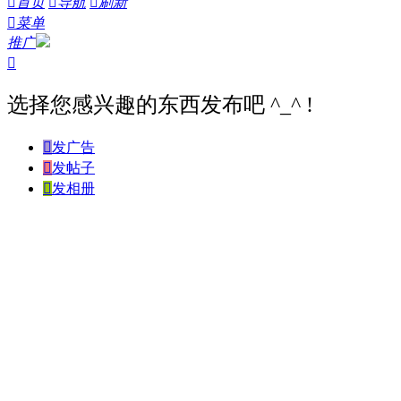

首页

导航

刷新

菜单
推广

选择您感兴趣的东西发布吧 ^_^ !

发广告

发帖子

发相册