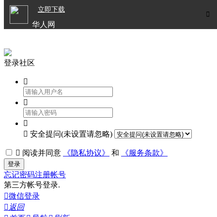

立即下载


华人网
欧洲华人生活APP
登录社区




安全提问(未设置请忽略)

阅读并同意
《隐私协议》
和
《服务条款》
登录
忘记密码
注册帐号
第三方帐号登录.

微信登录

返回