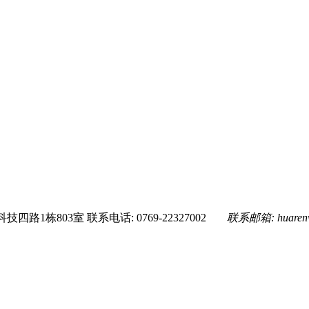
技四路1栋803室
联系电话: 0769-22327002
联系邮箱:
huare