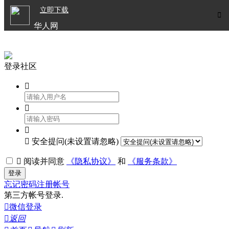

立即下载


华人网
欧洲华人生活APP
登录社区




安全提问(未设置请忽略)

阅读并同意
《隐私协议》
和
《服务条款》
登录
忘记密码
注册帐号
第三方帐号登录.

微信登录

返回