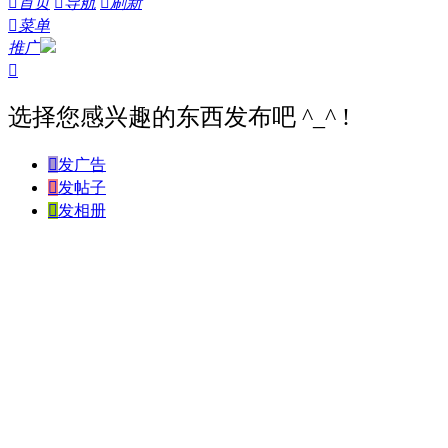

首页

导航

刷新

菜单
推广

选择您感兴趣的东西发布吧 ^_^ !

发广告

发帖子

发相册