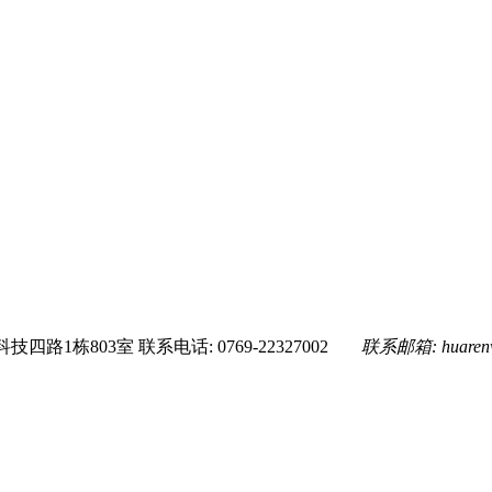
技四路1栋803室
联系电话: 0769-22327002
联系邮箱:
huare