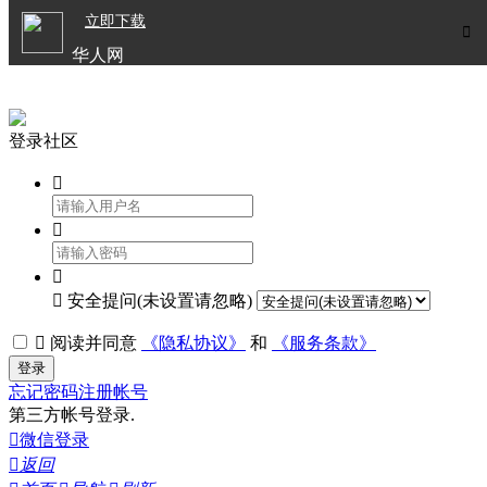

立即下载


华人网
欧洲华人生活APP
登录社区




安全提问(未设置请忽略)

阅读并同意
《隐私协议》
和
《服务条款》
登录
忘记密码
注册帐号
第三方帐号登录.

微信登录

返回