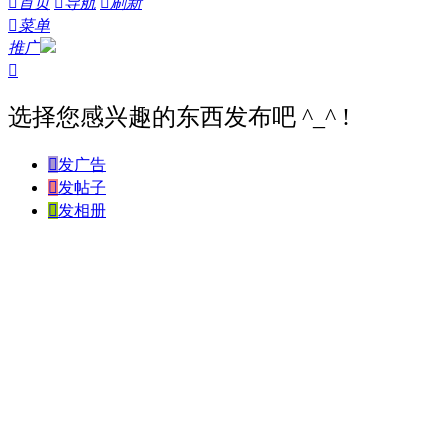

首页

导航

刷新

菜单
推广

选择您感兴趣的东西发布吧 ^_^ !

发广告

发帖子

发相册