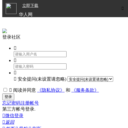

立即下载


华人网
欧洲华人生活APP
登录社区




安全提问(未设置请忽略)

阅读并同意
《隐私协议》
和
《服务条款》
登录
忘记密码
注册帐号
第三方帐号登录.

微信登录

返回