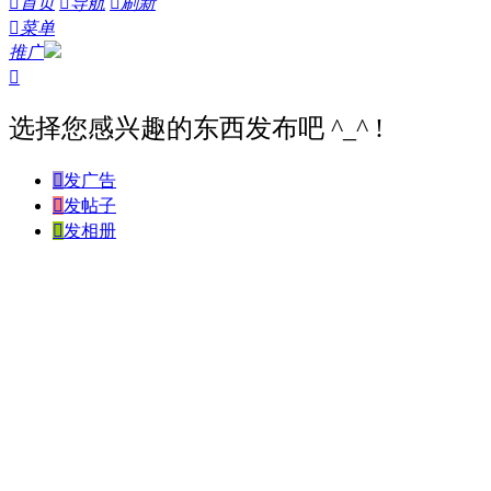

首页

导航

刷新

菜单
推广

选择您感兴趣的东西发布吧 ^_^ !

发广告

发帖子

发相册