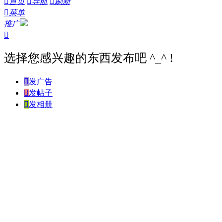

首页

导航

刷新

菜单
推广

选择您感兴趣的东西发布吧 ^_^ !

发广告

发帖子

发相册