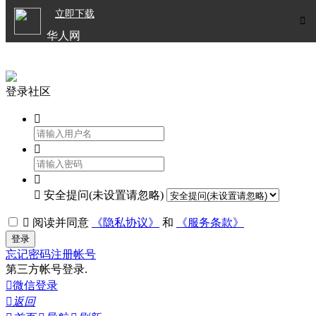

立即下载


华人网
欧洲华人生活APP
登录社区




安全提问(未设置请忽略)

阅读并同意
《隐私协议》
和
《服务条款》
登录
忘记密码
注册帐号
第三方帐号登录.

微信登录

返回