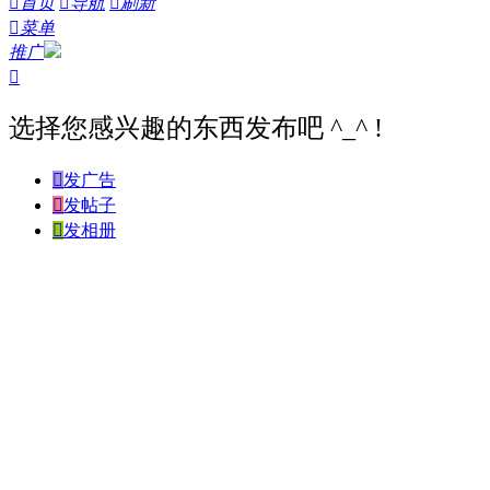

首页

导航

刷新

菜单
推广

选择您感兴趣的东西发布吧 ^_^ !

发广告

发帖子

发相册