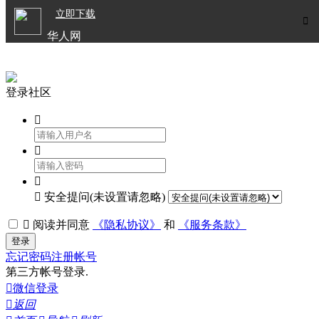

立即下载


华人网
欧洲华人生活APP
登录社区




安全提问(未设置请忽略)

阅读并同意
《隐私协议》
和
《服务条款》
登录
忘记密码
注册帐号
第三方帐号登录.

微信登录

返回