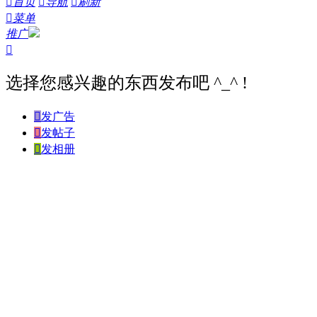

首页

导航

刷新

菜单
推广

选择您感兴趣的东西发布吧 ^_^ !

发广告

发帖子

发相册