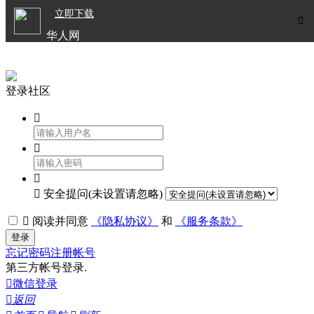

立即下载


华人网
欧洲华人生活APP
登录社区




安全提问(未设置请忽略)

阅读并同意
《隐私协议》
和
《服务条款》
登录
忘记密码
注册帐号
第三方帐号登录.

微信登录

返回