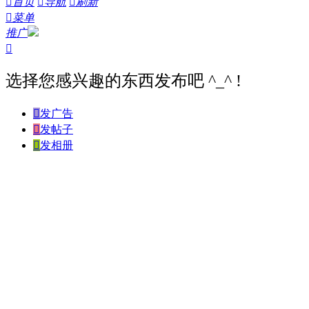

首页

导航

刷新

菜单
推广

选择您感兴趣的东西发布吧 ^_^ !

发广告

发帖子

发相册