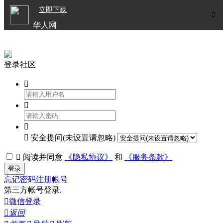

立即下载


华人网
欧洲华人生活APP
登录社区




安全提问(未设置请忽略)

阅读并同意
《隐私协议》
和
《服务条款》
登录
忘记密码
注册帐号
第三方帐号登录.

微信登录

返回